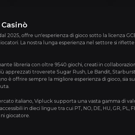
 Casinò
 dal 2025, offre un'esperienza di gioco sotto la licenz
ocatori. La nostra lunga esperienza nel settore si riflette
ante libreria con oltre 9540 giochi, creati in collaborazio
li più apprezzati troverete Sugar Rush, Le Bandit, Starbur
 è offrire sempre la migliore esperienza di gioco, sia su d
uta.
rcato italiano, Vipluck supporta una vasta gamma di val
essibili in dieci lingue tra cui PT, NO, DE, HU, GR, PL, FI
ni giocatore.