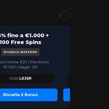
5% fino a €1.000 +
25% Cash
100 Free Spins
RIMBORSO PER
RICARICA WEEKEND
Max bonus: €300 | Ro
rica minima: €20 | Max bonus:
€1.000 | Wager: x35
LD36M
LRLE
CODE:
CODE:
Riscatta il Bonus
Riscatta il 