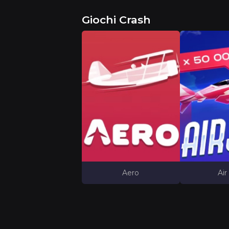
Giochi Crash
Aero
Air