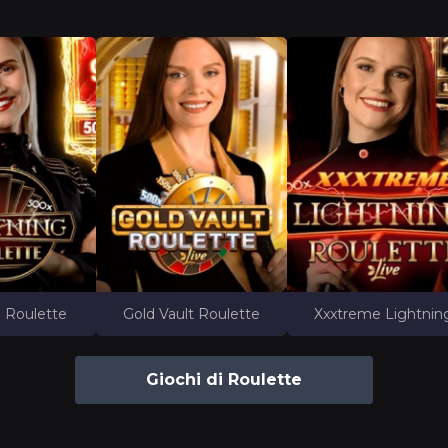
 Roulette
Gold Vault Roulette
Xxxtreme Lightnin
Roulette
Giochi di Roulette